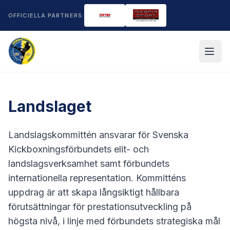
Hoppa till innehåll
OFFICIELLA PARTNERS:
Start
Landslaget
Om kickboxning
Landslagskommittén ansvarar för Svenska
Om kickboxning
Kalender
Kickboxningsförbundets elit- och
landslagsverksamhet samt förbundets
Tävlingsregler
Förbundet
internationella representation. Kommitténs
Kommittéer
Nyheter
uppdrag är att skapa långsiktigt hållbara
förutsättningar för prestationsutveckling på
Landslaget
Partners
högsta nivå, i linje med förbundets strategiska mål