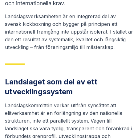
och internationella krav.
Mästargrad
Webshop
Inom kort
Landslagsverksamheten är en integrerad del av
Strategi 2030
svensk kickboxning och bygger på principen att
internationell framgång inte uppstår isolerat. I stället är
Domare
den ett resultat av systematik, kvalitet och långsiktig
utveckling – från föreningsmiljö till mästerskap.
Kontakt
Landslaget som del av ett
utvecklingssystem
Landslagskommittén verkar utifrån synsättet att
elitverksamhet är en förlängning av den nationella
strukturen, inte ett parallellt system. Vägen till
landslaget ska vara tydlig, transparent och förankrad i
förbundets grenprofil, utvecklingstrappa och